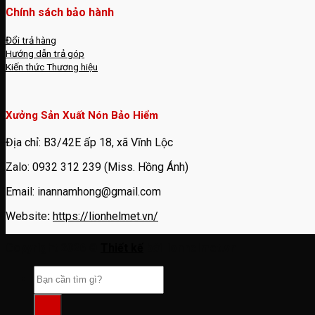
Chính sách bảo hành
Đổi trả hàng
Hướng dẫn trả góp
Kiến thức Thương hiệu
Xưởng Sản Xuất Nón Bảo Hiểm
Địa chỉ: B3/42E ấp 18, xã Vĩnh Lộc
Zalo: 0932 312 239 (Miss. Hồng Ánh)
Email: inannamhong@gmail.com
Website
:
https://lionhelmet.vn/
Copyright 2026 ©
Thiết kế
bởi lionhelmet.vn