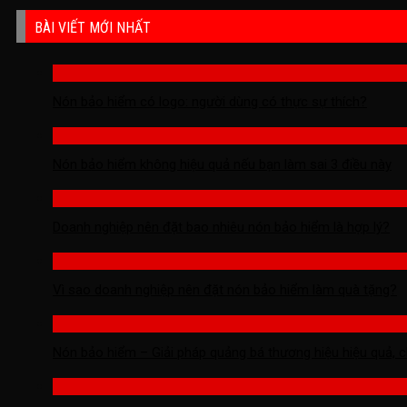
BÀI VIẾT MỚI NHẤT
Nón bảo hiểm có logo: người dùng có thực sự thích?
Nón bảo hiểm không hiệu quả nếu bạn làm sai 3 điều này
Doanh nghiệp nên đặt bao nhiêu nón bảo hiểm là hợp lý?
Vì sao doanh nghiệp nên đặt nón bảo hiểm làm quà tặng?
Nón bảo hiểm – Giải pháp quảng bá thương hiệu hiệu quả, c