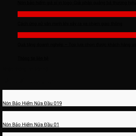
Nón bảo hiểm giá sỉ in logo-Giải pháp quảng bá thương hiệu 
Cách ứng xử văn minh khi xảy ra va chạm giao thông
Quà tặng doanh nghiệp – Top lựa chọn được khách hàng ư
Thông tin liên hệ
Nhập thông tin liên hệ
Sản phẩm tương tự
Nón Bảo Hiểm Nửa Đầu 019
Nón Bảo Hiểm Nửa Đầu 01