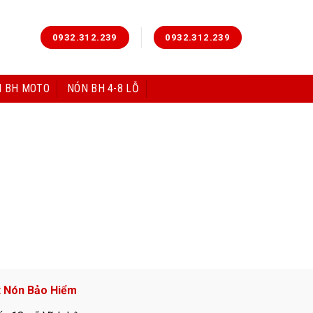
0932.312.239
0932.312.239
 BH MOTO
NÓN BH 4-8 LỖ
t Nón Bảo Hiểm