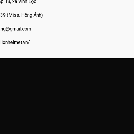
ấp 18, xã Vĩnh Lộc
239 (Miss. Hồng Ánh)
hong@gmail.com
/lionhelmet.vn/