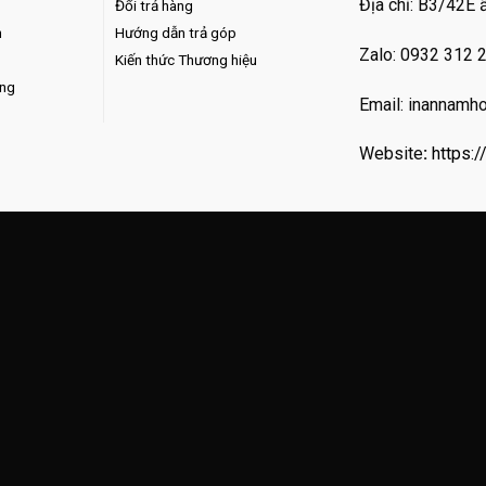
Địa chỉ: B3/42E 
Đổi trả hàng
n
Hướng dẫn trả góp
Zalo: 0932 312 
Kiến thức Thương hiệu
àng
Email: inannam
Website
:
https:/