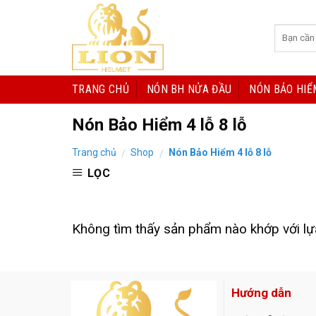
Skip
to
content
TRANG CHỦ
NÓN BH NỬA ĐẦU
NÓN BẢO HIỂ
Nón Bảo Hiểm 4 lỗ 8 lỗ
Trang chủ
Shop
Nón Bảo Hiểm 4 lỗ 8 lỗ
/
/
LỌC
Không tìm thấy sản phẩm nào khớp với lự
Hướng dẫn