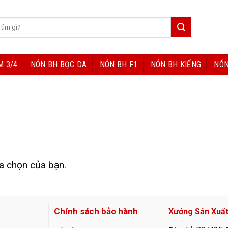
M 3/4
NÓN BH BỌC DA
NÓN BH F1
NÓN BH KIẾNG
NÓN
a chọn của bạn.
Chính sách bảo hành
Xưởng Sản Xuấ